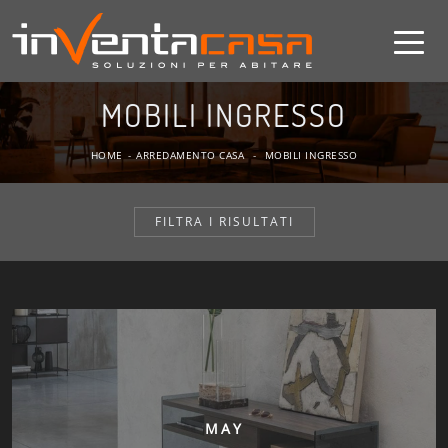
MOBILI INGRESSO
HOME
-
ARREDAMENTO CASA
-
MOBILI INGRESSO
FILTRA I RISULTATI
MAY