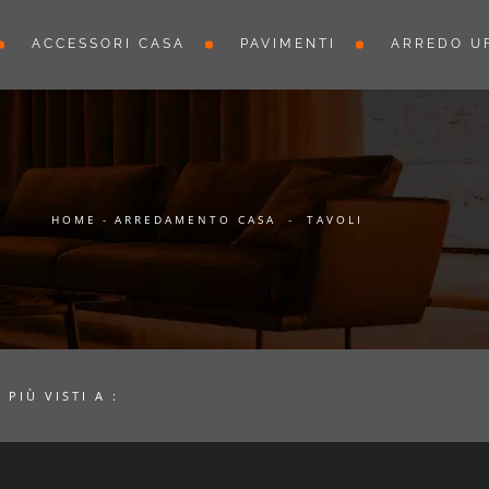
ACCESSORI CASA
PAVIMENTI
ARREDO UF
HOME
-
ARREDAMENTO CASA
-
TAVOLI
I PIÙ VISTI A :