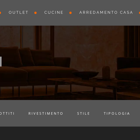
OUTLET
CUCINE
ARREDAMENTO CASA
I
OTTITI
RIVESTIMENTO
STILE
TIPOLOGIA