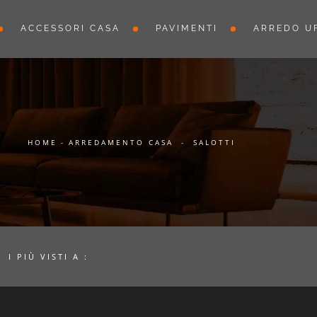
ACCESSORI CASA
PAVIMENTI
ARREDO UF
HOME
-
ARREDAMENTO CASA
-
SALOTTI
I PIÙ VISTI A :