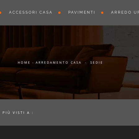
ACCESSORI CASA
PAVIMENTI
ARREDO UF
HOME
-
ARREDAMENTO CASA
-
SEDIE
I PIÙ VISTI A :