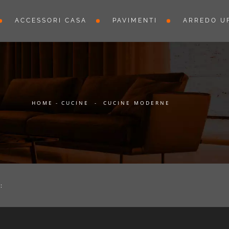
ACCESSORI CASA
PAVIMENTI
ARREDO UF
HOME
-
CUCINE
-
CUCINE MODERNE
: