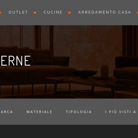
OUTLET
CUCINE
ARREDAMENTO CASA
DERNE
MARCA
MATERIALE
TIPOLOGIA
I PIÙ VISTI A 