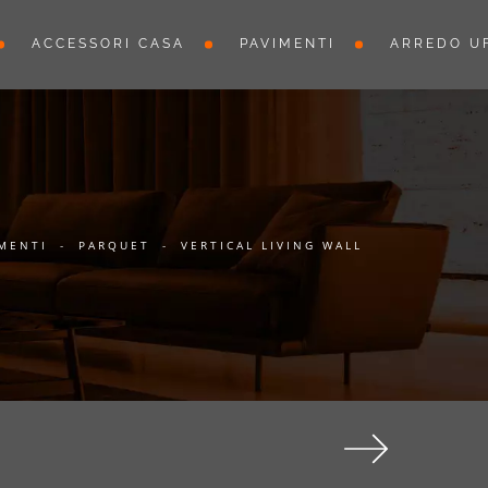
ACCESSORI CASA
PAVIMENTI
ARREDO UF
MENTI
-
PARQUET
-
VERTICAL LIVING WALL