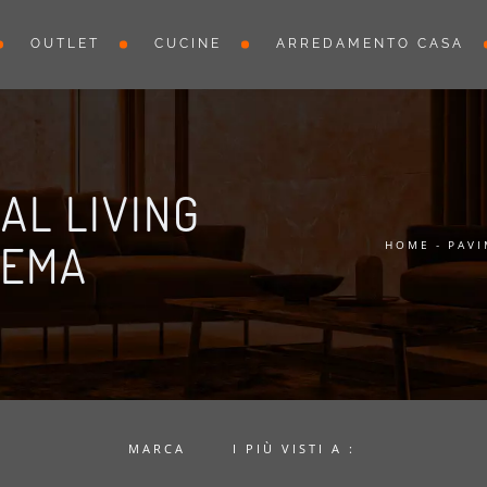
OUTLET
CUCINE
ARREDAMENTO CASA
AL LIVING
KEMA
HOME
-
PAVI
MARCA
I PIÙ VISTI A :