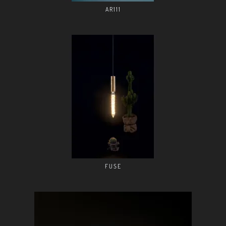
AR111
FUSE