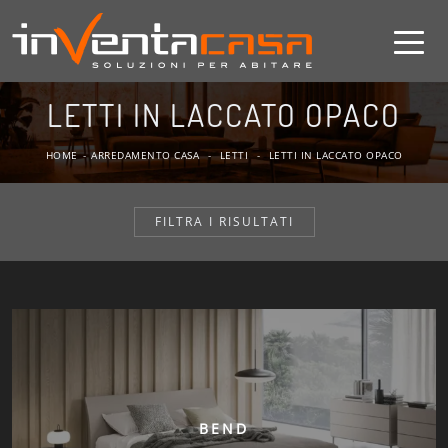
LETTI IN LACCATO OPACO
HOME
-
ARREDAMENTO CASA
-
LETTI
-
LETTI IN LACCATO OPACO
FILTRA I RISULTATI
BEND