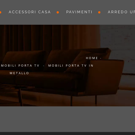
ACCESSORI CASA
PAVIMENTI
ARREDO UF
HOME
-
MOBILI PORTA TV
-
MOBILI PORTA TV IN
METALLO