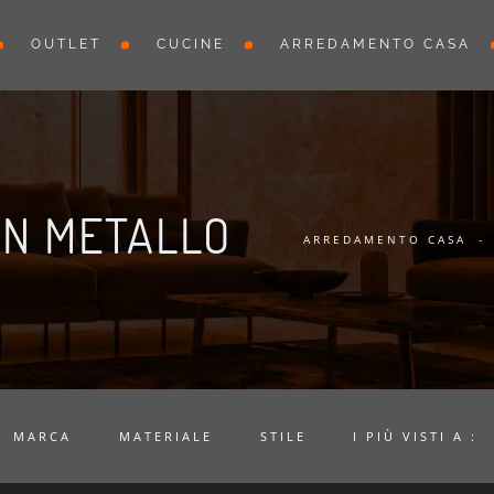
OUTLET
CUCINE
ARREDAMENTO CASA
IN METALLO
ARREDAMENTO CASA
-
MARCA
MATERIALE
STILE
I PIÙ VISTI A :