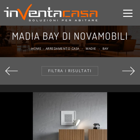
MADIA BAY DI NOVAMOBILI
HOME
-
ARREDAMENTO CASA
-
MADIE
-
BAY
FILTRA I RISULTATI