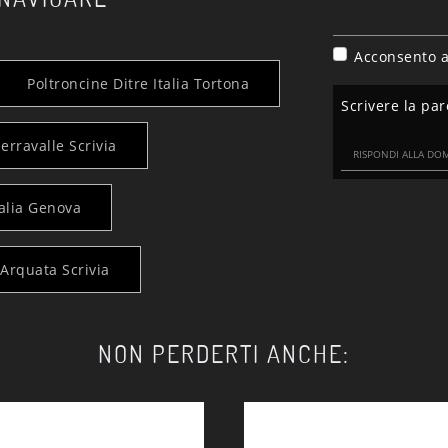
Acconsento a
Poltroncine Ditre Italia Tortona
Scrivere la par
Serravalle Scrivia
talia Genova
 Arquata Scrivia
NON PERDERTI ANCHE: