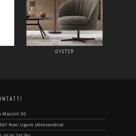
OYSTER
ONTATTI
a Mazzini 50
067 Novi Ligure (Alessandria)
l: 0143 741781