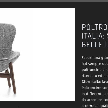
POLTRO
ITALIA:
BELLE 
Scopri una gran
hai sempre desi
poltroncine e s
ricercato ed el
Ditre Italia
: la
Poltroncine so
in differenti s
da arredare con
attorno ai qual