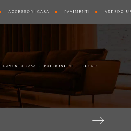
ACCESSORI CASA
PAVIMENTI
ARREDO UF
REDAMENTO CASA
-
POLTRONCINE
-
ROUND