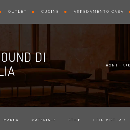
OUTLET
CUCINE
ARREDAMENTO CASA
ROUND DI
LIA
HOME
-
AR
MARCA
MATERIALE
STILE
I PIÙ VISTI A :