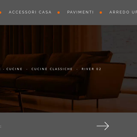
ACCESSORI CASA
PAVIMENTI
ARREDO UF
E
-
CUCINE
-
CUCINE CLASSICHE
-
RIVER 02
: