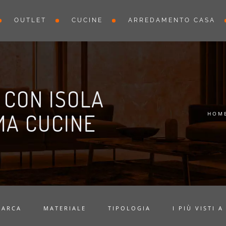
OUTLET
CUCINE
ARREDAMENTO CASA
 CON ISOLA
MA CUCINE
HOM
MARCA
MATERIALE
TIPOLOGIA
I PIÙ VISTI A 