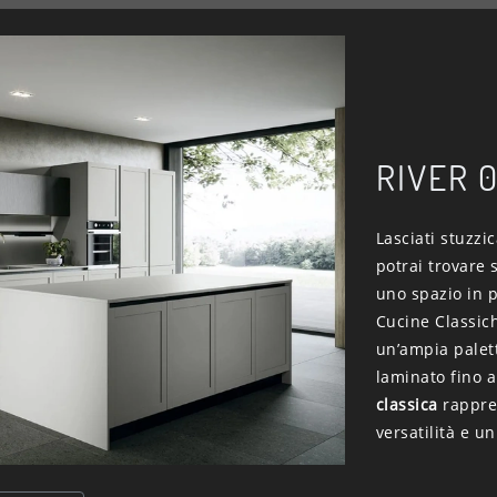
RIVER 
Lasciati stuzzi
potrai trovare 
uno spazio in p
Cucine Classic
un’ampia palett
laminato fino a
classica
rappres
versatilità e u