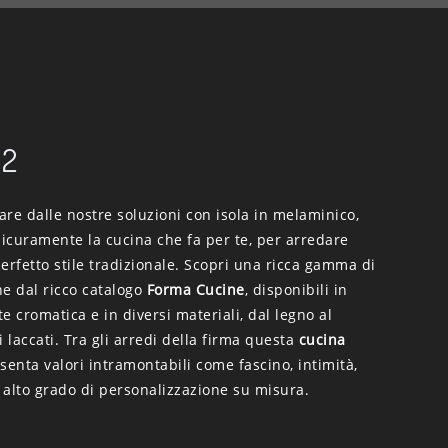
02
care dalle nostre soluzioni con isola in melaminico,
sicuramente la cucina che fa per te, per arredare
erfetto stile tradizionale. Scopri una ricca gamma di
he dal ricco catalogo
Forma Cucine
, disponibili in
e cromatica e in diversi materiali, dal legno al
i laccati. Tra gli arredi della firma questa
cucina
enta valori intramontabili come fascino, intimità,
n alto grado di personalizzazione su misura.