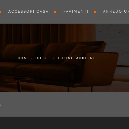
ACCESSORI CASA
PAVIMENTI
ARREDO UF
HOME
-
CUCINE
-
CUCINE MODERNE
: