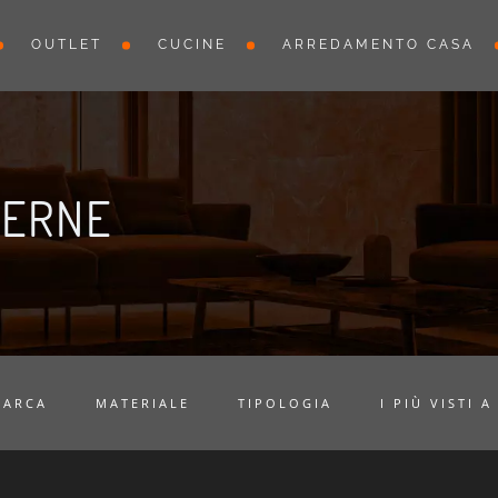
OUTLET
CUCINE
ARREDAMENTO CASA
DERNE
MARCA
MATERIALE
TIPOLOGIA
I PIÙ VISTI A 