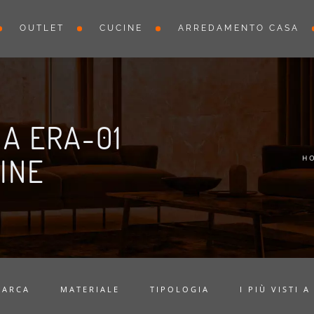
OUTLET
CUCINE
ARREDAMENTO CASA
A ERA-01
INE
H
MARCA
MATERIALE
TIPOLOGIA
I PIÙ VISTI A 