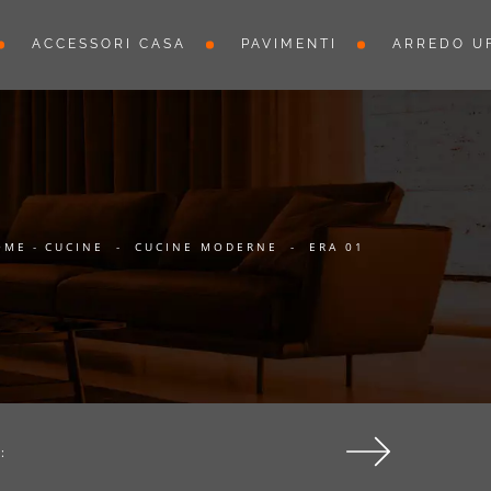
ACCESSORI CASA
PAVIMENTI
ARREDO UF
OME
-
CUCINE
-
CUCINE MODERNE
-
ERA 01
: