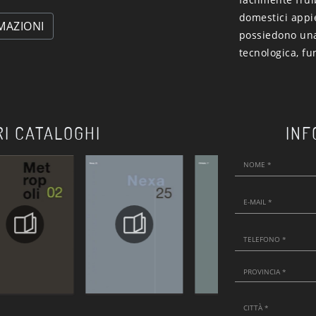
domestici appi
MAZIONI
possiedono una
tecnologica, fun
RI CATALOGHI
INF