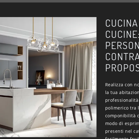
CUCINA
CUCINE
PERSON
CONTRA
PROPOS
Realizza con no
la tua abitazio
professionalità
polimerico tra 
componibilità 
modo di esprime
presenti nel ca
facilmente frui