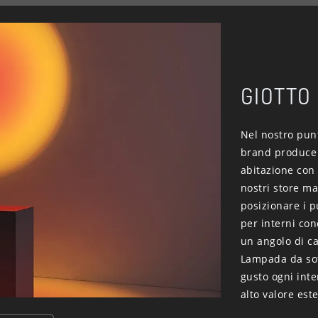
GIOTTO
Nel nostro punt
brand produce p
abitazione con 
nostri store ma
posizionare i p
per interni con
un angolo di c
Lampada da soff
gusto ogni inte
alto valore este