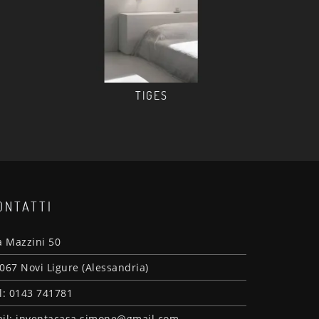
TIGES
ONTATTI
a Mazzini 50
067 Novi Ligure (Alessandria)
l: 0143 741781
il: inventacasa.simone@gmail.com