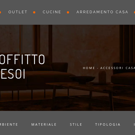
OUTLET
CUCINE
ARREDAMENTO CASA
OFFITTO
VESOI
HOME
-
ACCESSORI CAS
MBIENTE
MATERIALE
STILE
TIPOLOGIA