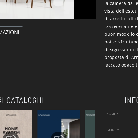
la camera da le
vista dell'este
di arredo tali 
rasserenante e 
MAZIONI
buon modello d
notte, sfruttan
design vanno di
proposta di Ar
laccato opaco t
RI CATALOGHI
INF