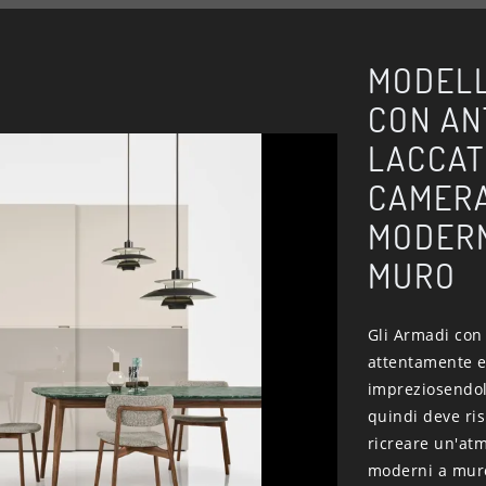
MODELL
CON AN
LACCAT
CAMERA
MODERN
MURO
Gli Armadi con 
attentamente e 
impreziosendoli
quindi deve ri
ricreare un'at
moderni a muro 