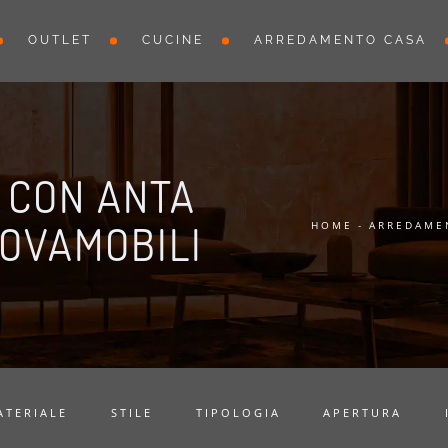
OUTLET
CUCINE
ARREDAMENTO CASA
 CON ANTA
NOVAMOBILI
HOME
-
ARREDAME
ATERIALE
STILE
TIPOLOGIA
APERTURA