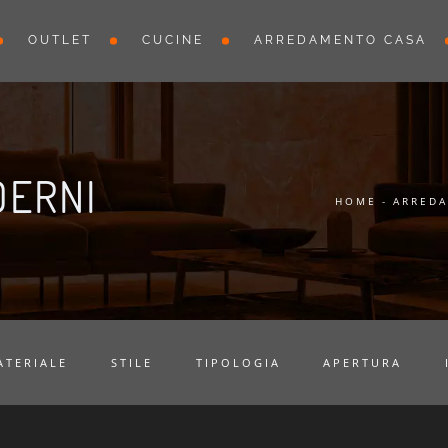
OUTLET
CUCINE
ARREDAMENTO CASA
DERNI
HOME
-
ARRED
ATERIALE
STILE
TIPOLOGIA
APERTURA