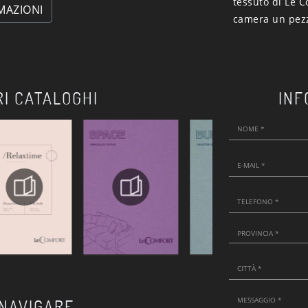
tessuto di Le Co
MAZIONI
camera un pezz
RI CATALOGHI
INF
 NAVIGARE