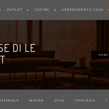
OUTLET
CUCINE
ARREDAMENTO CASA
E DI LE
T
HOME
MATERIALE
MISURA
STILE
TIPOLOGIA
I