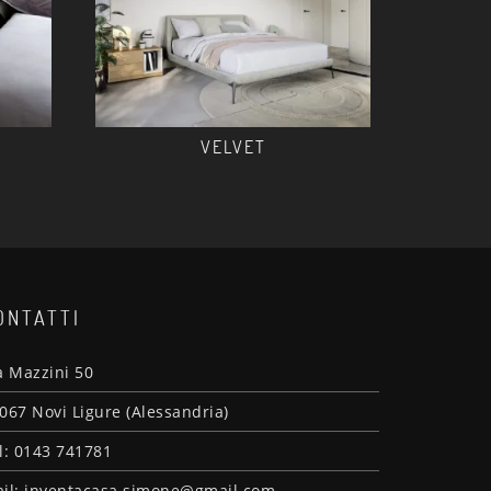
VELVET
ONTATTI
a Mazzini 50
067 Novi Ligure (Alessandria)
l: 0143 741781
il: inventacasa.simone@gmail.com