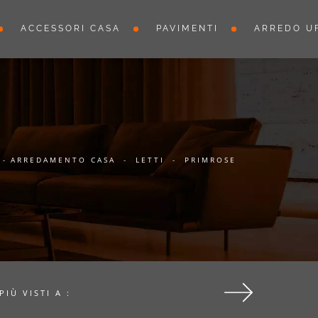
ACCESSORI CASA
PAVIMENTI
ARREDO UF
-
ARREDAMENTO CASA
-
LETTI
-
PRIMROSE
 PIÙ VISTI A :