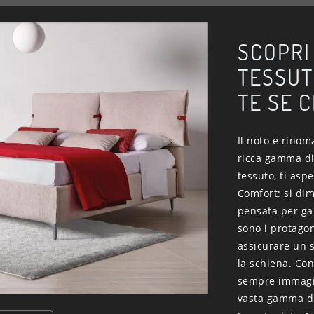
SCOPRI
TESSUTO
TE SE 
Il noto e rinom
ricca gamma di 
tessuto, ti asp
Comfort: si dim
pensata per gar
sono i protagon
assicurare un 
la schiena. Con
sempre immagin
vasta gamma di