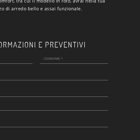
mfort, tra cui il modello in foto, avrai nella tua
o di arredo bello e assai funzionale.
ORMAZIONI E PREVENTIVI