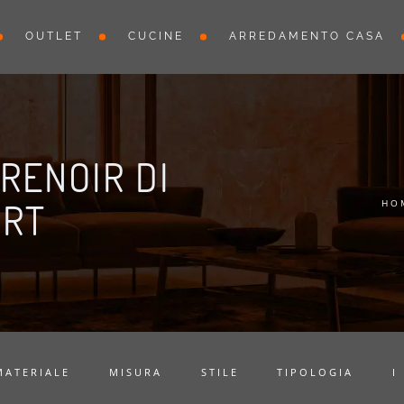
OUTLET
CUCINE
ARREDAMENTO CASA
RENOIR DI
ORT
HO
MATERIALE
MISURA
STILE
TIPOLOGIA
I