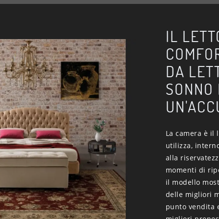
IL LETT
COMFOR
DA LET
SONNO 
UN'ACC
La camera è il l
utilizza, intern
alla riservatezz
momenti di ripo
il modello mostr
delle migliori
punto vendita e
migliori propos