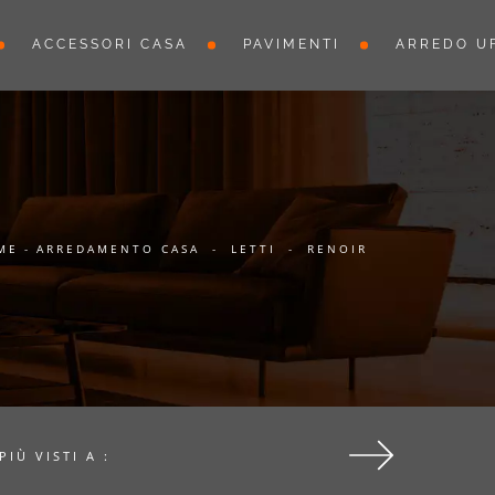
ACCESSORI CASA
PAVIMENTI
ARREDO UF
ME
-
ARREDAMENTO CASA
-
LETTI
-
RENOIR
 PIÙ VISTI A :