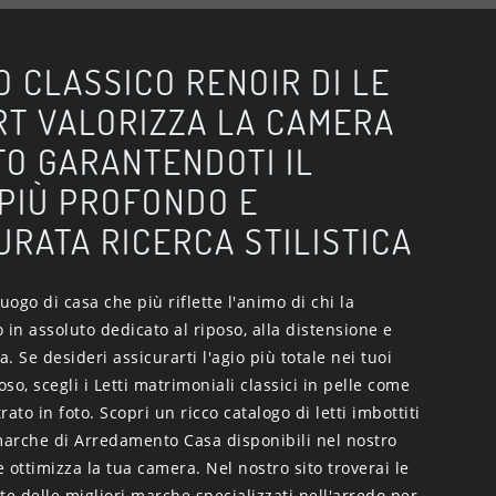
O CLASSICO RENOIR DI LE
T VALORIZZA LA CAMERA
TO GARANTENDOTI IL
PIÙ PROFONDO E
URATA RICERCA STILISTICA
uogo di casa che più riflette l'animo di chi la
o in assoluto dedicato al riposo, alla distensione e
a. Se desideri assicurarti l'agio più totale nei tuoi
so, scegli i Letti matrimoniali classici in pelle come
ato in foto. Scopri un ricco catalogo di letti imbottiti
 marche di Arredamento Casa disponibili nel nostro
 ottimizza la tua camera. Nel nostro sito troverai le
te delle migliori marche specializzati nell'arredo per