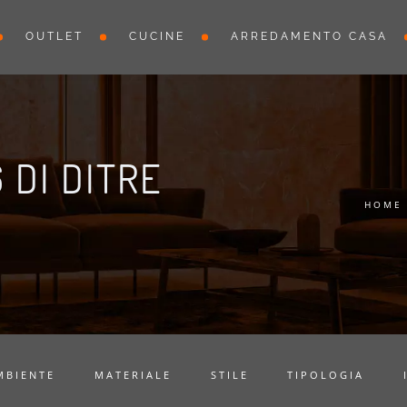
OUTLET
CUCINE
ARREDAMENTO CASA
 DI DITRE
HOME
MBIENTE
MATERIALE
STILE
TIPOLOGIA