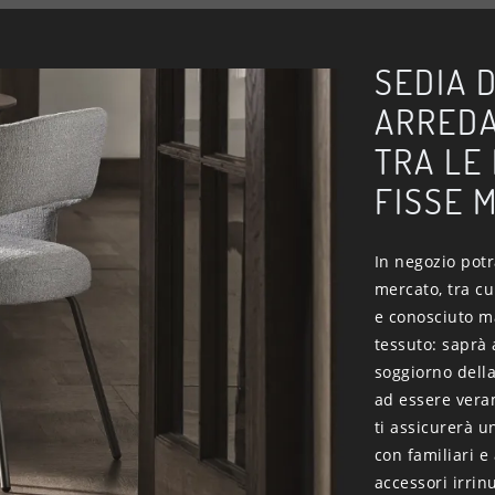
SEDIA D
ARREDA
TRA LE
FISSE 
In negozio potr
mercato, tra c
e conosciuto mar
tessuto: saprà 
soggiorno della
ad essere vera
ti assicurerà u
con familiari e
accessori irrin