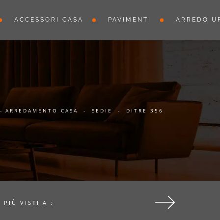
ACCESSORI CASA
PAVIMENTI
ARREDO UF
-
ARREDAMENTO CASA
-
SEDIE
-
DITRE 356
I PIÙ VISTI A :