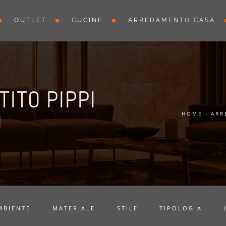
OUTLET
CUCINE
ARREDAMENTO CASA
ITO PIPPI
J
HOME
-
ARR
MBIENTE
MATERIALE
STILE
TIPOLOGIA