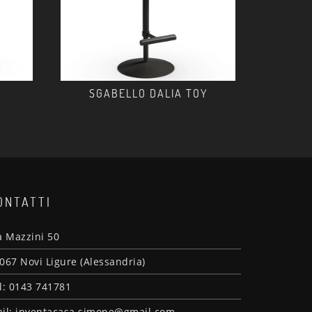
SGABELLO DALIA TOY
ONTATTI
a Mazzini 50
067 Novi Ligure (Alessandria)
l: 0143 741781
il: inventacasa.simone@gmail.com