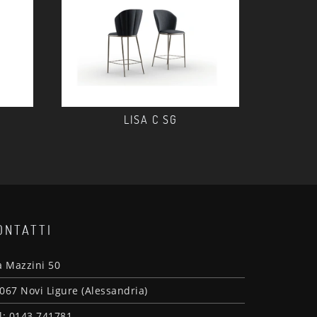
LISA C SG
ONTATTI
a Mazzini 50
067 Novi Ligure (Alessandria)
l: 0143 741781