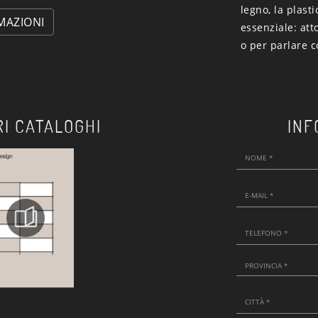
legno, la plast
MAZIONI
essenziale: att
o per parlare c
RI CATALOGHI
INF