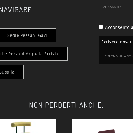
 NAVIGARE
Acconsento a
Sedie Pezzani Gavi
Scrivere nova
die Pezzani Arquata Scrivia
Busalla
NON PERDERTI ANCHE: