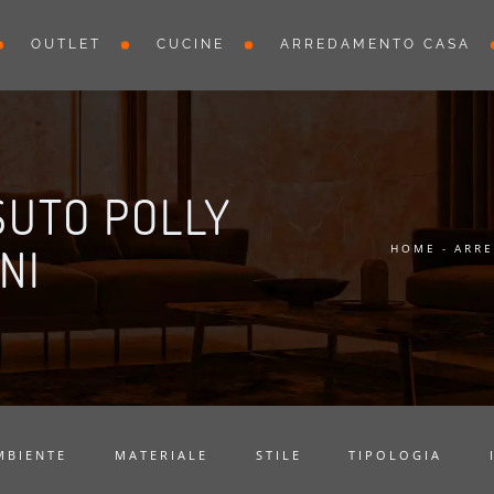
OUTLET
CUCINE
ARREDAMENTO CASA
SUTO POLLY
NI
HOME
-
ARR
MBIENTE
MATERIALE
STILE
TIPOLOGIA