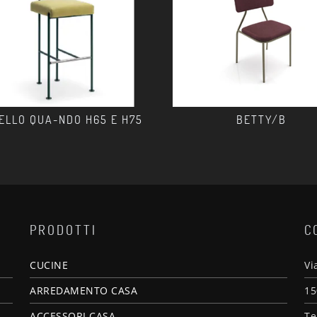
ELLO QUA-NDO H65 E H75
BETTY/B
PRODOTTI
C
CUCINE
Vi
ARREDAMENTO CASA
15
ACCESSORI CASA
Te