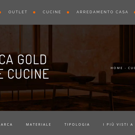
OUTLET
CUCINE
ARREDAMENTO CASA
ICA GOLD
E CUCINE
HOME
-
CU
MARCA
MATERIALE
TIPOLOGIA
I PIÙ VISTI A 