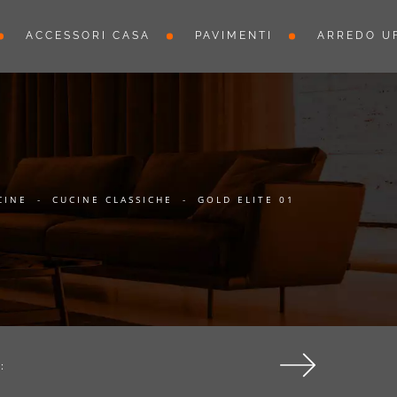
ACCESSORI CASA
PAVIMENTI
ARREDO UF
CINE
-
CUCINE CLASSICHE
-
GOLD ELITE 01
: