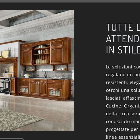
TUTTE L
ATTEND
IN STIL
Le soluzioni c
regalano un no
resistenti, eleg
cerchi una solu
lasciati affasc
Cucine. Organiz
della ricca ser
conosciuto ma
progettate per 
linee essenzial