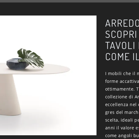
ARREDO
SCOPRI
TAVOLI
COME I
I mobili che il
forme accattiv
ottimamente. Ta
collezione di A
eccellenza nel 
gres del marchi
scelta, ideali 
anni il valore 
come angoli buc