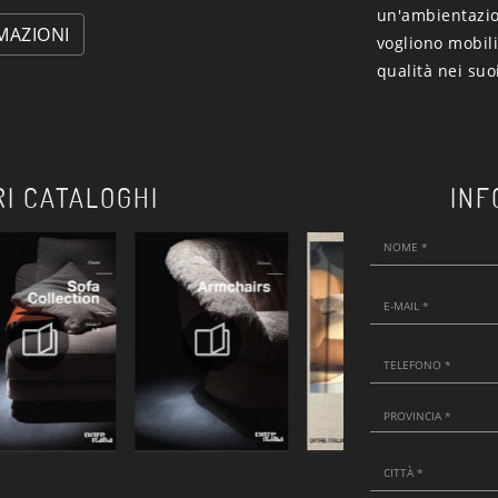
un'ambientazion
MAZIONI
vogliono mobili 
qualità nei suoi
RI CATALOGHI
INF