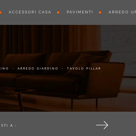
ACCESSORI CASA
PAVIMENTI
ARREDO UF
DINO
-
ARREDO GIARDINO
-
TAVOLO PILLAR
ISTI A :