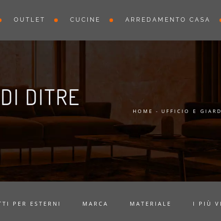
OUTLET
CUCINE
ARREDAMENTO CASA
DI DITRE
HOME
-
UFFICIO E GIAR
TI PER ESTERNI
MARCA
MATERIALE
I PIÙ V