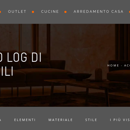
OUTLET
CUCINE
ARREDAMENTO CASA
 LOG DI
ILI
HOME
-
AC
A
ELEMENTI
MATERIALE
STILE
I PIÙ VIS