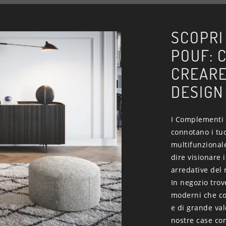
SCOPRI
POUF: 
CREARE
DESIGN
I Complementi s
connotano i tuo
multifunzionale
dire visionare 
arredative del 
In negozio trov
moderni che co
e di grande va
nostre case con