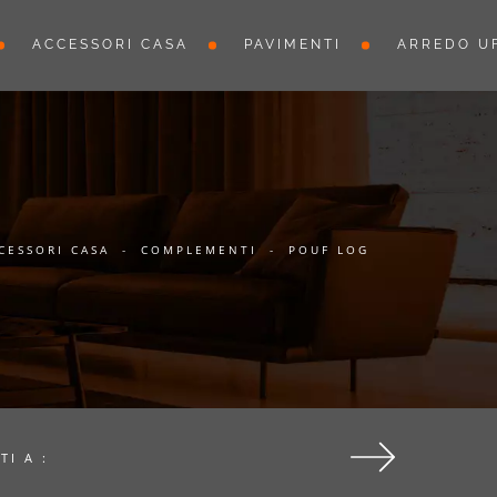
ACCESSORI CASA
PAVIMENTI
ARREDO UF
CESSORI CASA
-
COMPLEMENTI
-
POUF LOG
TI A :