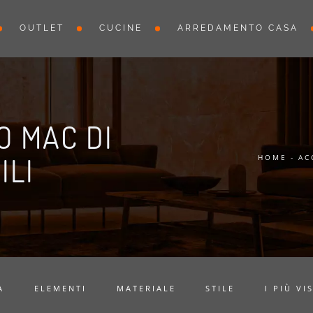
OUTLET
CUCINE
ARREDAMENTO CASA
O MAC DI
ILI
HOME
-
AC
A
ELEMENTI
MATERIALE
STILE
I PIÙ VIS