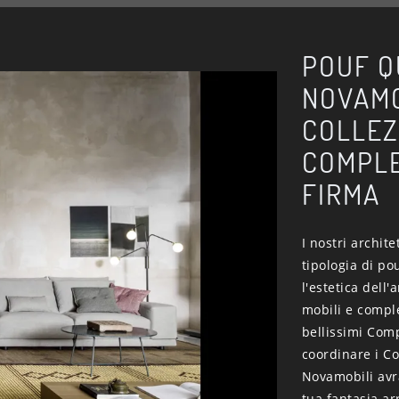
POUF Q
NOVAMO
COLLEZ
COMPLE
FIRMA
I nostri archite
tipologia di po
l'estetica dell
mobili e comple
bellissimi Com
coordinare i C
Novamobili avra
tua fantasia a