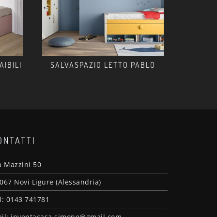
AIBILI
SALVASPAZIO LETTO PABLO
ONTATTI
a Mazzini 50
067 Novi Ligure (Alessandria)
l: 0143 741781
il: inventacasa.simone@gmail.com