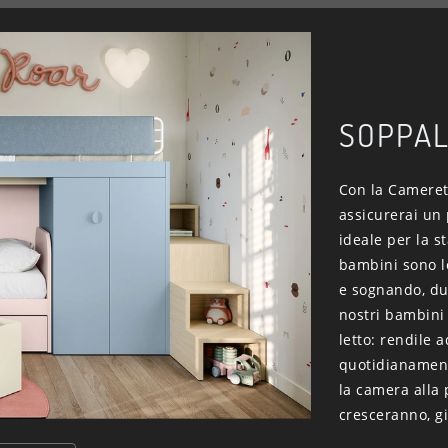
SOPPA
Con la Camerett
assicurerai un 
ideale per la s
bambini sono l
e sognando, dun
nostri bambini
letto: rendile a
quotidianamente
la camera alla 
cresceranno, g