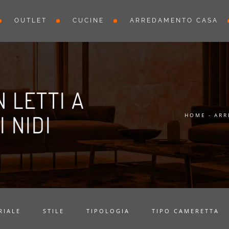
OUTLET
CUCINE
ARREDAMENTO CASA
 LETTI A
 NIDI
HOME
-
ARR
RIALE
STILE
TIPOLOGIA
TIPO CAMERETTA