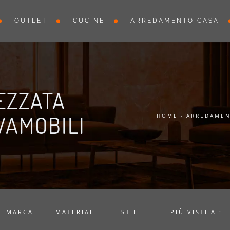
OUTLET
CUCINE
ARREDAMENTO CASA
EZZATA
VAMOBILI
HOME
-
ARREDAMEN
MARCA
MATERIALE
STILE
I PIÙ VISTI A :