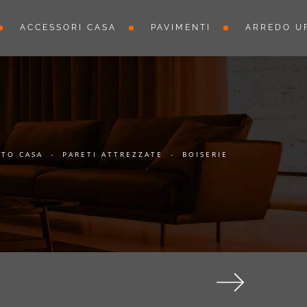
ACCESSORI CASA
PAVIMENTI
ARREDO UF
TO CASA
-
PARETI ATTREZZATE
-
BOISERIE