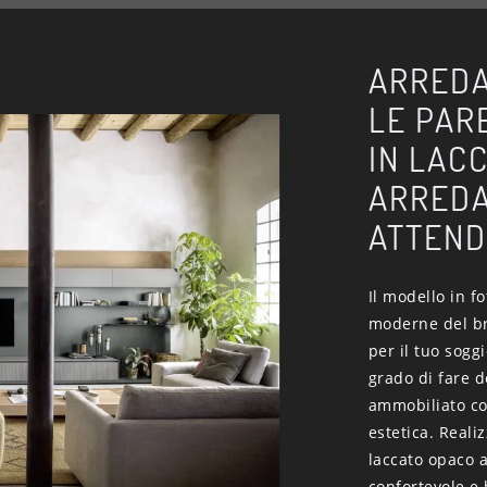
ARREDA
LE PAR
IN LAC
ARREDAR
ATTEND
Il modello in fo
moderne del bra
per il tuo sog
grado di fare d
ammobiliato con
estetica. Realiz
laccato opaco a
confortevole e b