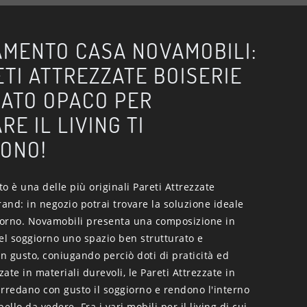
MENTO CASA NOVAMOBILI:
ETI ATTREZZATE BOISERIE
CATO OPACO PER
E IL LIVING TI
ONO!
to è una delle più originali Pareti Attrezzate
nd: in negozio potrai trovare la soluzione ideale
giorno. Novamobili presenta una composizione in
el soggiorno uno spazio ben strutturato e
 gusto, coniugando perciò doti di praticità ed
zate in materiali durevoli, le Pareti Attrezzate in
rredano con gusto il soggiorno e rendono l'interno
ello da vedere. Fra i vari mobili per il living di cui