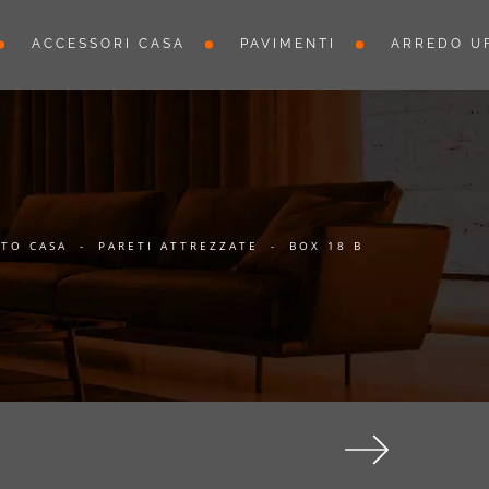
ACCESSORI CASA
PAVIMENTI
ARREDO UF
TO CASA
-
PARETI ATTREZZATE
-
BOX 18 B