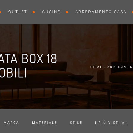
OUTLET
CUCINE
ARREDAMENTO CASA
TA BOX 18
OBILI
HOME
-
ARREDAMEN
MARCA
MATERIALE
STILE
I PIÙ VISTI A :