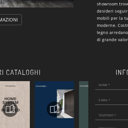
showroom trover
desideri seguir
mobili per la t
MAZIONI
moderne. Costru
legno arredano 
di grande valor
RI CATALOGHI
INF