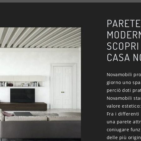
PARETE
MODERN
SCOPRI
CASA N
Novamobili pro
giorno uno spa
perciò doti pra
Novamobili star
valore estetico
Fra i different
una parete attr
coniugare funzi
delle più origi