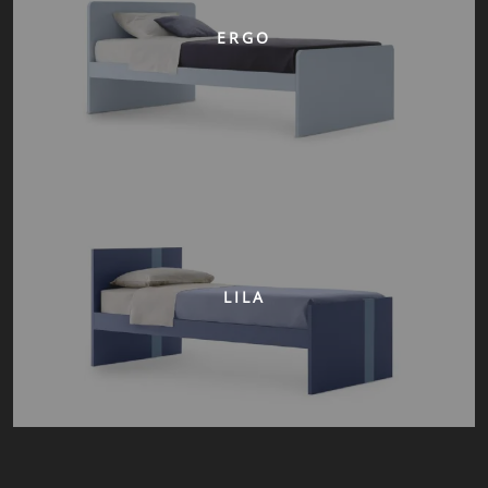
ERGO
LILA