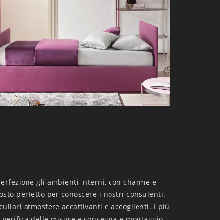
perfezione gli ambienti interni, con charme e
osto perfetto per conoscere i nostri consulenti.
uliari atmosfere accattivanti e accoglienti. I più
a verifica delle misure e consegna e montaggio.