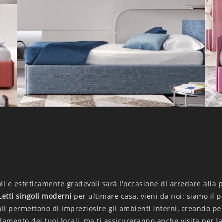
li e esteticamente gradevoli sarà l'occasione di arredare alla 
Letti singoli
moderni
per ultimare casa, vieni da noi: siamo il p
nali permettono di impreziosire gli ambienti interni, creando pec
damento dei tuoi locali, ma ti assicureranno anche visita per l