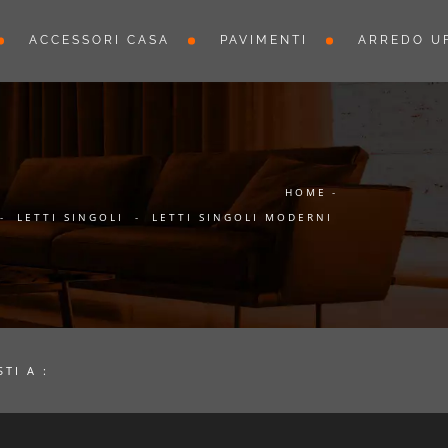
ACCESSORI CASA
PAVIMENTI
ARREDO UF
HOME
-
-
LETTI SINGOLI
-
LETTI SINGOLI MODERNI
STI A :