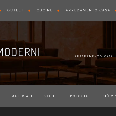
OUTLET
CUCINE
ARREDAMENTO CASA
 MODERNI
ARREDAMENTO CASA
A
MATERIALE
STILE
TIPOLOGIA
I PIÙ VI