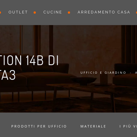
OUTLET
CUCINE
ARREDAMENTO CASA
ON 14B DI
TA3
UFFICIO E GIARDINO
-
PRODOTTI PER UFFICIO
MATERIALE
I PIÙ V