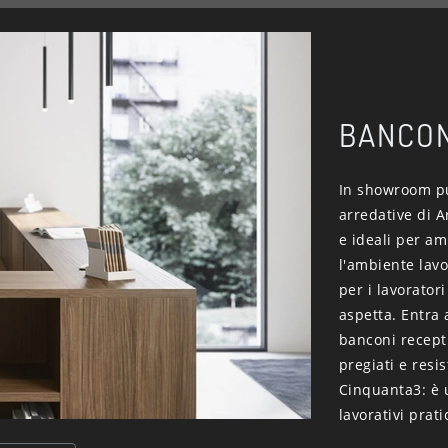
BANCON
In showroom puo
arredative di A
e ideali per a
l'ambiente lavo
per i lavoratori
aspetta. Entra 
banconi recepti
pregiati e resi
Cinquanta3: è u
lavorativi prat