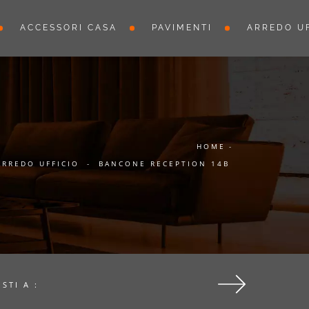
ACCESSORI CASA
PAVIMENTI
ARREDO UF
HOME
-
ARREDO UFFICIO
-
BANCONE RECEPTION 14B
ISTI A :