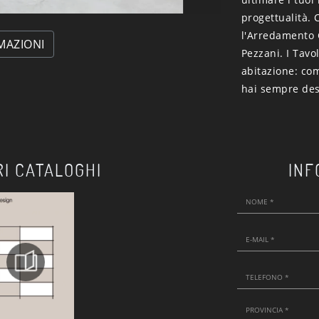
progettualità. 
l'Arredamento C
MAZIONI
Pezzani. I Tavo
abitazione: com
hai sempre des
RI CATALOGHI
INF