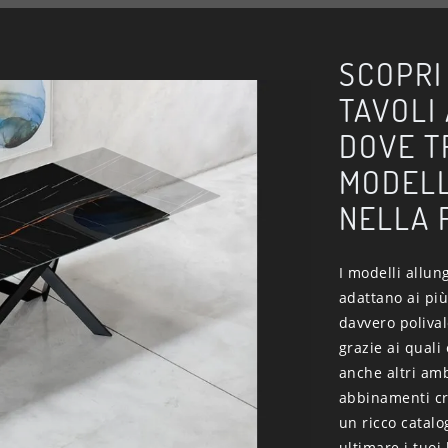
SCOPRI
TAVOLI
DOVE T
MODELL
NELLA 
I modelli allun
adattano ai più
davvero polival
grazie ai quali
anche altri amb
abbinamenti cr
un ricco catalo
ultimare i tuoi