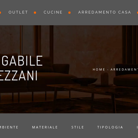
OUTLET
CUCINE
ARREDAMENTO CASA
NGABILE
EZZANI
HOME
-
ARREDAMEN
MBIENTE
MATERIALE
STILE
TIPOLOGIA