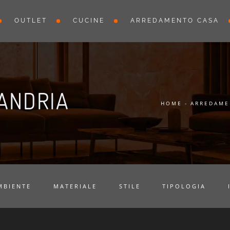
OUTLET
CUCINE
ARREDAMENTO CASA
SANDRIA
HOME
-
ARREDAME
MBIENTE
MATERIALE
STILE
TIPOLOGIA