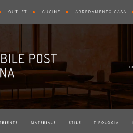
OUTLET
CUCINE
ARREDAMENTO CASA
BILE POST
GNA
H
MBIENTE
MATERIALE
STILE
TIPOLOGIA