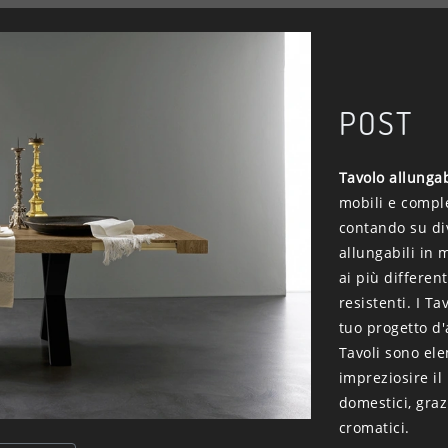
POST
Tavolo allunga
mobili e compl
contando su div
allungabili in 
ai più differen
resistenti. I T
tuo progetto d'
Tavoli sono ele
impreziosire il
domestici, graz
cromatici.