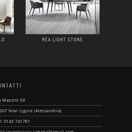
LO
REA LIGHT STONE
ONTATTI
a Mazzini 50
067 Novi Ligure (Alessandria)
l: 0143 741781
il: inventacasa.simone@gmail.com