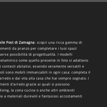
bile Post di Zamagna
: scopri una ricca gamma di
ementi da pranzo per completare i tuoi spazi
erse possibilità di progettualità. I modelli
melaminico come quello presente in foto si adattano
ti contesti abitativi, essendo veramente versatili e
avoli sono mobili immancabili in ogni casa: completa il
arredo e dai vita alla casa che hai sempre sognato. I
menti d'arredo grazie ai quali si possono
 living, la zona cucina o anche altri ambienti
ie a materiali durevoli e fantasiosi accostamenti