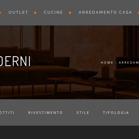
OUTLET
CUCINE
ARREDAMENTO CASA
DERNI
HOME
-
ARREDAM
OTTITI
RIVESTIMENTO
STILE
TIPOLOGIA