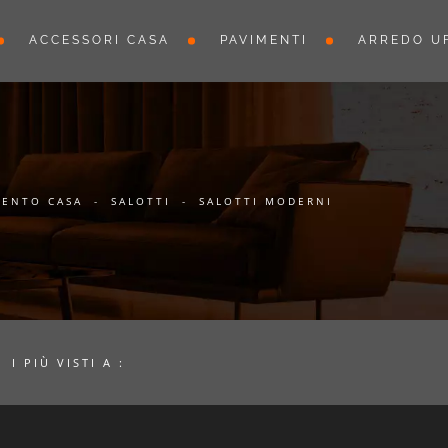
ACCESSORI CASA
PAVIMENTI
ARREDO UF
ENTO CASA
-
SALOTTI
-
SALOTTI MODERNI
I PIÙ VISTI A :